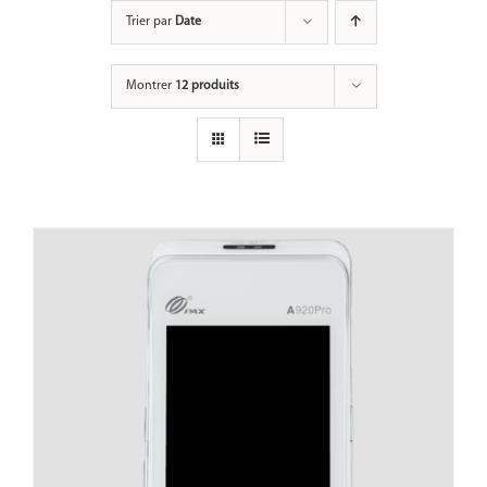
Passer
Trier par
Date
au
contenu
Montrer
12 produits