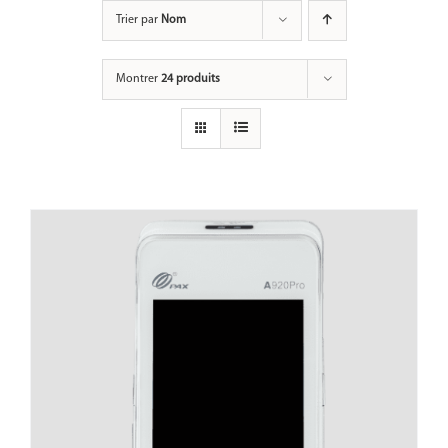
Passer
Trier par
Nom
au
contenu
Montrer
24 produits