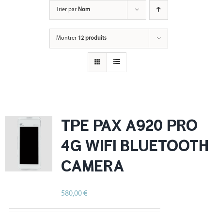
Passer
Trier par
Nom
au
contenu
Montrer
12 produits
TPE PAX A920 PRO
4G WIFI BLUETOOTH
CAMERA
580,00
€
HT