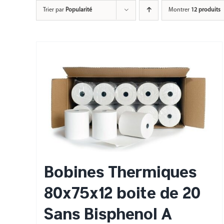
Passer
Trier par
Popularité
Montrer
12 produits
au
contenu
Bobines Thermiques
80x75x12 boite de 20
Sans Bisphenol A